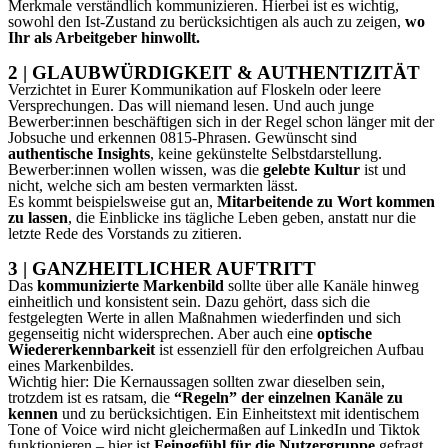
Merkmale verständlich kommunizieren. Hierbei ist es wichtig,
sowohl den Ist-Zustand zu berücksichtigen als auch zu zeigen,
wo
Ihr als Arbeitgeber hinwollt.
2 | GLAUBWÜRDIGKEIT & AUTHENTIZITÄT
Verzichtet in Eurer Kommunikation auf Floskeln oder leere
Versprechungen. Das will niemand lesen. Und auch junge
Bewerber:innen beschäftigen sich in der Regel schon länger mit der
Jobsuche und erkennen 0815-Phrasen. Gewünscht sind
authentische Insights
, keine gekünstelte Selbstdarstellung.
Bewerber:innen wollen wissen, was die
gelebte Kultur
ist und
nicht, welche sich am besten vermarkten lässt.
Es kommt beispielsweise gut an,
Mitarbeitende zu Wort kommen
zu lassen
, die Einblicke ins tägliche Leben geben, anstatt nur die
letzte Rede des Vorstands zu zitieren.
3 | GANZHEITLICHER AUFTRITT
Das
kommunizierte Markenbild
sollte über alle Kanäle hinweg
einheitlich und konsistent sein. Dazu gehört, dass sich die
festgelegten Werte in allen Maßnahmen wiederfinden und sich
gegenseitig nicht widersprechen. Aber auch eine
optische
Wiedererkennbarkeit
ist essenziell für den erfolgreichen Aufbau
eines Markenbildes.
Wichtig hier: Die Kernaussagen sollten zwar dieselben sein,
trotzdem ist es ratsam, die
“Regeln” der einzelnen Kanäle zu
kennen
und zu berücksichtigen. Ein Einheitstext mit identischem
Tone of Voice wird nicht gleichermaßen auf LinkedIn und Tiktok
funktionieren – hier ist
Feingefühl für die Nutzergruppe
gefragt.